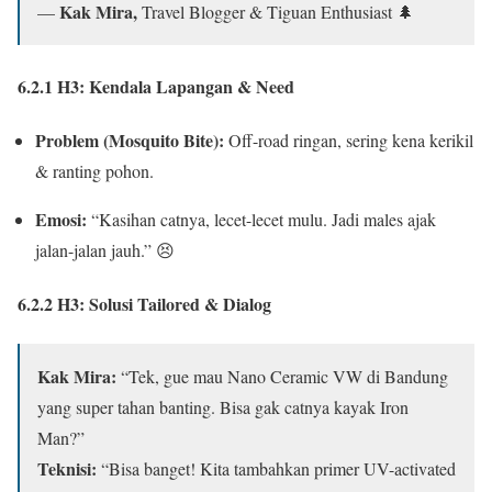
Kak Mira,
—
Travel Blogger & Tiguan Enthusiast 🌲
6.2.1 H3: Kendala Lapangan & Need
Problem (Mosquito Bite):
Off-road ringan, sering kena kerikil
& ranting pohon.
Emosi:
“Kasihan catnya, lecet-lecet mulu. Jadi males ajak
jalan-jalan jauh.” 😣
6.2.2 H3: Solusi Tailored & Dialog
Kak Mira:
“Tek, gue mau Nano Ceramic VW di Bandung
yang super tahan banting. Bisa gak catnya kayak Iron
Man?”
Teknisi:
“Bisa banget! Kita tambahkan primer UV-activated