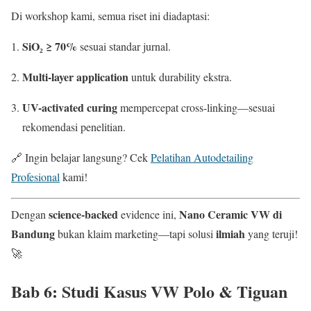
Di workshop kami, semua riset ini diadaptasi:
SiO₂ ≥ 70%
sesuai standar jurnal.
Multi-layer application
untuk durability ekstra.
UV-activated curing
mempercepat cross-linking—sesuai
rekomendasi penelitian.
🔗 Ingin belajar langsung? Cek
Pelatihan Autodetailing
Profesional
kami!
science-backed
Nano Ceramic VW di
Dengan
evidence ini,
Bandung
ilmiah
bukan klaim marketing—tapi solusi
yang teruji!
🚀
Bab 6: Studi Kasus
VW Polo
&
Tiguan