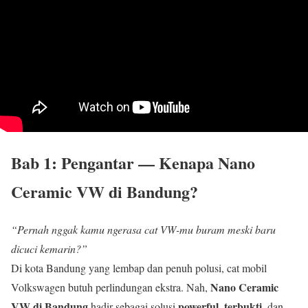
Bab 1: Pengantar — Kenapa
Nano
Ceramic VW di Bandung?
“Pernah nggak kamu ngerasa cat VW-mu buram meski baru
dicuci kemarin?”
Di kota Bandung yang lembap dan penuh polusi, cat mobil
Nano Ceramic
Volkswagen butuh perlindungan ekstra. Nah,
VW di Bandung
powerful
terbukti
hadir sebagai solusi
,
, dan