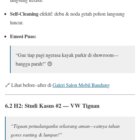
Self-Cleaning
efektif: debu & noda getah pohon langsung
luncur.
Emosi Puas:
“Gue tiap pagi ngerasa kayak parkir di showroom—
bangga parah!” 😍
🔗 Lihat before–after di
Galeri Salon Mobil Bandung
6.2 H2: Studi Kasus #2 —
VW Tiguan
“Tiguan petualanganku sekarang aman—catnya tahan
gores ranting & lumpur!”