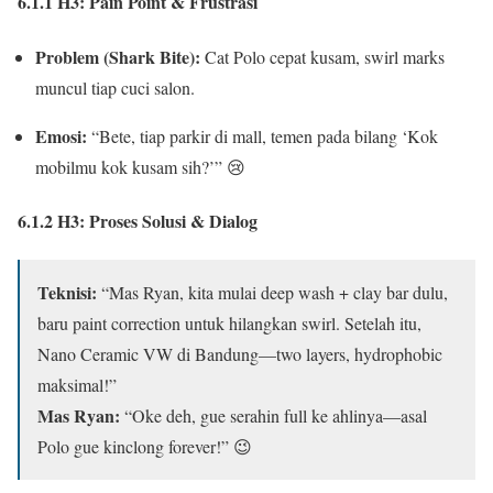
6.1.1 H3: Pain Point & Frustrasi
Problem (Shark Bite):
Cat Polo cepat kusam, swirl marks
muncul tiap cuci salon.
Emosi:
“Bete, tiap parkir di mall, temen pada bilang ‘Kok
mobilmu kok kusam sih?’” 😢
6.1.2 H3: Proses Solusi & Dialog
Teknisi:
“Mas Ryan, kita mulai deep wash + clay bar dulu,
baru paint correction untuk hilangkan swirl. Setelah itu,
Nano Ceramic VW di Bandung—two layers, hydrophobic
maksimal!”
Mas Ryan:
“Oke deh, gue serahin full ke ahlinya—asal
Polo gue kinclong forever!” 😉