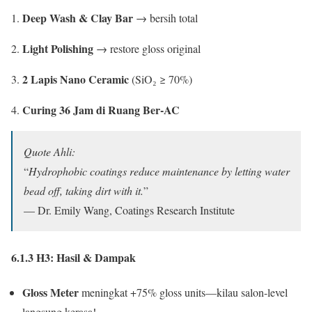
Deep Wash & Clay Bar
→ bersih total
Light Polishing
→ restore gloss original
2 Lapis Nano Ceramic
(SiO₂ ≥ 70%)
Curing 36 Jam di Ruang Ber-AC
Quote Ahli:
“
Hydrophobic coatings reduce maintenance by letting water
bead off, taking dirt with it.
”
— Dr. Emily Wang, Coatings Research Institute
6.1.3 H3: Hasil & Dampak
Gloss Meter
meningkat +75% gloss units—kilau salon-level
langsung kerasa!