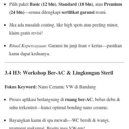
Basic (12 bln)
Standard (18 bln)
Premium
Pilih paket
,
, atau
(24 bln)
sertifikat garansi
—semua dilengkapi
resmi.
Jika ada masalah coating, like high spots atau peeling minor,
klaim gratis revisi!
Ritual Kepercayaan:
Garansi itu janji lisan + kertas—pastikan
kamu dapat keduanya.
3.4 H3: Workshop Ber-AC & Lingkungan Steril
Fokus Keyword:
Nano Ceramic VW di Bandung
ruang ber-AC
Proses aplikasi berlangsung di
, bebas debu &
suhu terkontrol—kunci optimal bonding nano ceramic.
Bayangkan kamu di spa mewah—WC bersih & wangi,
treatment maksimal. Begitu juga VW-mu!