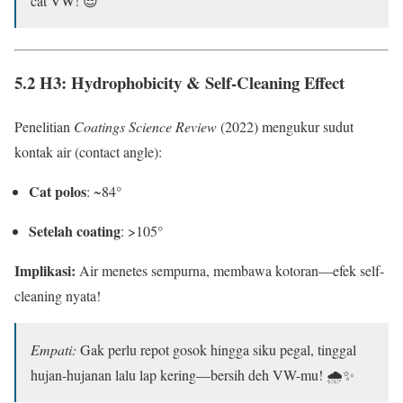
cat VW! 😎
5.2 H3: Hydrophobicity & Self-Cleaning Effect
Penelitian
Coatings Science Review
(2022) mengukur sudut
kontak air (contact angle):
Cat polos
: ~84°
Setelah coating
: >105°
Implikasi:
Air menetes sempurna, membawa kotoran—efek self-
cleaning nyata!
Empati:
Gak perlu repot gosok hingga siku pegal, tinggal
hujan-hujanan lalu lap kering—bersih deh VW-mu! 🌧️✨