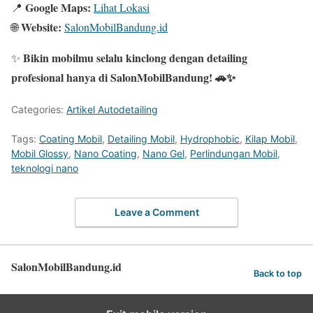
Google Maps:
📍
Lihat Lokasi
Website:
🌐
SalonMobilBandung.id
Bikin mobilmu selalu kinclong dengan detailing
✨
profesional hanya di SalonMobilBandung! 🚗✨
Categories:
Artikel Autodetailing
Tags:
Coating Mobil
,
Detailing Mobil
,
Hydrophobic
,
Kilap Mobil
,
Mobil Glossy
,
Nano Coating
,
Nano Gel
,
Perlindungan Mobil
,
teknologi nano
Leave a Comment
SalonMobilBandung.id
Back to top