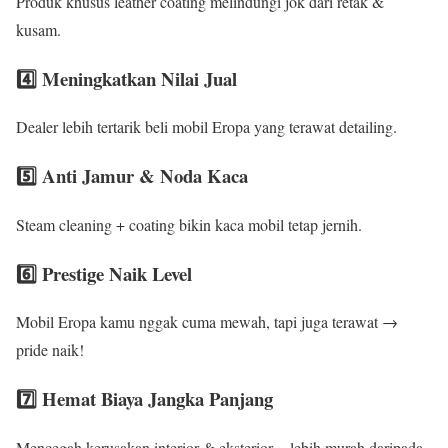
Produk khusus leather coating melindungi jok dari retak &
kusam.
4️⃣ Meningkatkan Nilai Jual
Dealer lebih tertarik beli mobil Eropa yang terawat detailing.
5️⃣ Anti Jamur & Noda Kaca
Steam cleaning + coating bikin kaca mobil tetap jernih.
6️⃣ Prestige Naik Level
Mobil Eropa kamu nggak cuma mewah, tapi juga terawat →
pride naik!
7️⃣ Hemat Biaya Jangka Panjang
Mencegah kerusakan interior & eksterior = lebih murah daripada