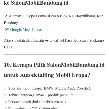
ke SalonMobilBandung.id
📍 Alamat: Jl. Kopo Permai II No.8 Blok A1, Dayeuhkolot, Kab.
Bandung
🗺️
Google Maps Lokasi
Akses mudah dari Cimahi → lewat Tol Pasir Koja atau Soekarno-
Hatta.
10. Kenapa Pilih SalonMobilBandung.id
untuk Autodetailing Mobil Eropa?
✅ Spesialis mobil Eropa (BMW, Mercy, Audi, Porsche).
✅ Teknisi berpengalaman + produk premium.
✅ Personal touch (bukan pabrik massal).
✅ Full update via WA (before-after).