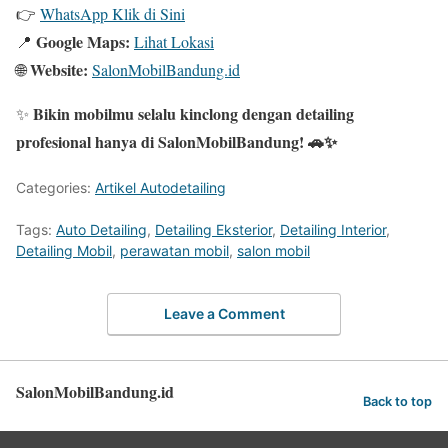
👉
WhatsApp Klik di Sini
Google Maps:
📍
Lihat Lokasi
Website:
🌐
SalonMobilBandung.id
Bikin mobilmu selalu kinclong dengan detailing
✨
profesional hanya di SalonMobilBandung! 🚗✨
Categories:
Artikel Autodetailing
Tags:
Auto Detailing
,
Detailing Eksterior
,
Detailing Interior
,
Detailing Mobil
,
perawatan mobil
,
salon mobil
Leave a Comment
SalonMobilBandung.id
Back to top