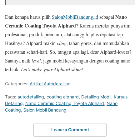
Nano
Dan kenapa harus pilih
SalonMobilBandung.id
sebagai
Ceramic Coating Toyota Alphard
? Karena mereka punya tim
profesional, produk premium, alat canggih, plus reputasi top.
Hasilnya? Alphard makin
cling
, tahan gores, dan memudahkan
perawatan sehari-hari. So, tunggu apa lagi, dear Alphard-lovers?
Saatnya naik
level
, jaga mobil kesayangan dengan coating nano
terbaik.
Let’s make your Alphard shine!
Categories:
Artikel Autodetailing
Tags:
autodetailing
,
coating alphard
,
Detailing Mobil
,
Kursus
Detailing
,
Nano Ceramic Coating Toyota Alphard
,
Nano
Coating
,
Salon Mobil Bandung
Leave a Comment