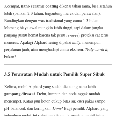
nano ceramic coating
Keempat,
dikenal tahan lama, bisa setahun
lebih (bahkan 2-3 tahun, tergantung merek dan perawatan).
Bandingkan dengan wax tradisional yang cuma 1-3 bulan.
Memang biaya awal mungkin lebih tinggi, tapi dalam jangka
panjang justru hemat karena tak perlu
re-apply
proteksi cat terus
menerus. Apalagi Alphard sering dipakai
daily
, menempuh
perjalanan jauh, atau menghadapi cuaca ekstrem.
Truly worth it
,
bukan?
3.5 Perawatan Mudah untuk Pemilik Super Sibuk
Kelima, mobil Alphard yang sudah dicoating nano lebih
gampang dirawat
. Debu, lumpur, dan noda nggak mudah
menempel. Kalau pun kotor, cukup bilas air, cuci pakai sampo
pH-balanced, dan keringkan.
Done!
Bagi pemilik Alphard yang
jadwalnya padat, ini solusi praktis untuk menjaga mobil tetap