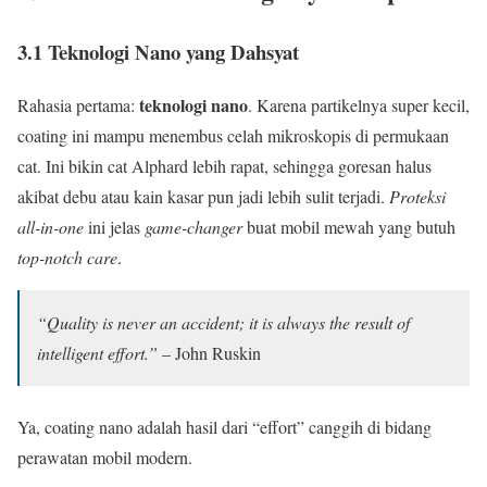
3.1 Teknologi Nano yang Dahsyat
teknologi nano
Rahasia pertama:
. Karena partikelnya super kecil,
coating ini mampu menembus celah mikroskopis di permukaan
cat. Ini bikin cat Alphard lebih rapat, sehingga goresan halus
akibat debu atau kain kasar pun jadi lebih sulit terjadi.
Proteksi
all-in-one
ini jelas
game-changer
buat mobil mewah yang butuh
top-notch care
.
“Quality is never an accident; it is always the result of
intelligent effort.”
– John Ruskin
Ya, coating nano adalah hasil dari “effort” canggih di bidang
perawatan mobil modern.