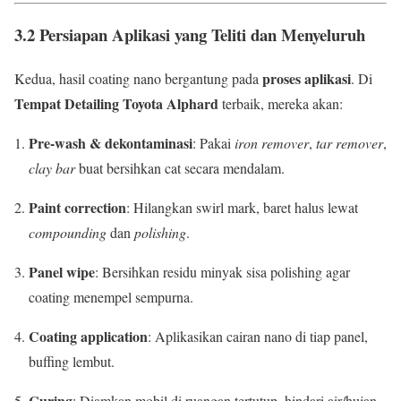
3.2 Persiapan Aplikasi yang Teliti dan Menyeluruh
proses aplikasi
Kedua, hasil coating nano bergantung pada
. Di
Tempat Detailing Toyota Alphard
terbaik, mereka akan:
Pre-wash & dekontaminasi
: Pakai
iron remover
,
tar remover
,
clay bar
buat bersihkan cat secara mendalam.
Paint correction
: Hilangkan swirl mark, baret halus lewat
compounding
dan
polishing
.
Panel wipe
: Bersihkan residu minyak sisa polishing agar
coating menempel sempurna.
Coating application
: Aplikasikan cairan nano di tiap panel,
buffing lembut.
Curing
: Diamkan mobil di ruangan tertutup, hindari air/hujan