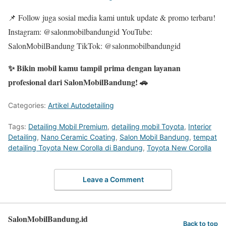
📌 Follow juga sosial media kami untuk update & promo terbaru!
Instagram: @salonmobilbandungid YouTube:
SalonMobilBandung TikTok: @salonmobilbandungid
✨ Bikin mobil kamu tampil prima dengan layanan
profesional dari SalonMobilBandung! 🚗
Categories:
Artikel Autodetailing
Tags:
Detailing Mobil Premium
,
detailing mobil Toyota
,
Interior
Detailing
,
Nano Ceramic Coating
,
Salon Mobil Bandung
,
tempat
detailing Toyota New Corolla di Bandung
,
Toyota New Corolla
Leave a Comment
SalonMobilBandung.id
Back to top