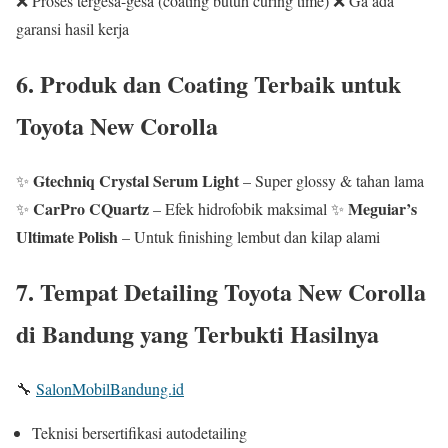
❌ Proses tergesa-gesa (coating butuh curing time) ❌ Ga ada
garansi hasil kerja
6. Produk dan Coating Terbaik untuk
Toyota New Corolla
Gtechniq Crystal Serum Light
✨
– Super glossy & tahan lama
CarPro CQuartz
Meguiar’s
✨
– Efek hidrofobik maksimal ✨
Ultimate Polish
– Untuk finishing lembut dan kilap alami
7. Tempat Detailing Toyota New Corolla
di Bandung yang Terbukti Hasilnya
🔧
SalonMobilBandung.id
Teknisi bersertifikasi autodetailing