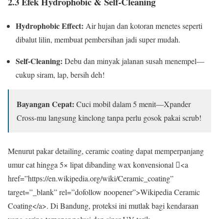
2.3 Efek Hydrophobic & Self-Cleaning
Hydrophobic Effect:
Air hujan dan kotoran menetes seperti
dibalut lilin, membuat pembersihan jadi super mudah.
Self-Cleaning:
Debu dan minyak jalanan susah menempel—
cukup siram, lap, bersih deh!
Bayangan Cepat:
Cuci mobil dalam 5 menit—Xpander
Cross-mu langsung kinclong tanpa perlu gosok pakai scrub!
Menurut pakar detailing, ceramic coating dapat memperpanjang
umur cat hingga 5× lipat dibanding wax konvensional <a
href=”https://en.wikipedia.org/wiki/Ceramic_coating”
target=”_blank” rel=”dofollow noopener”>Wikipedia Ceramic
Coating</a>. Di Bandung, proteksi ini mutlak bagi kendaraan