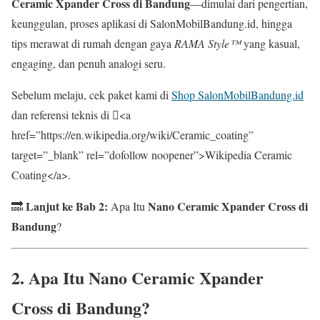
Ceramic Xpander Cross di Bandung
—dimulai dari pengertian,
keunggulan, proses aplikasi di SalonMobilBandung.id, hingga
tips merawat di rumah dengan gaya
RAMA Style™
yang kasual,
engaging, dan penuh analogi seru.
Sebelum melaju, cek paket kami di
Shop SalonMobilBandung.id
dan referensi teknis di <a
href=”https://en.wikipedia.org/wiki/Ceramic_coating”
target=”_blank” rel=”dofollow noopener”>Wikipedia Ceramic
Coating</a>.
Lanjut ke Bab 2:
Nano Ceramic Xpander Cross di
🔜
Apa Itu
Bandung
?
2. Apa Itu
Nano Ceramic Xpander
Cross di Bandung
?