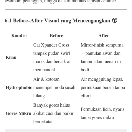
testimoni pelanggan, hingga data durabilitas lapisan ceramic.
6.1 Before–After Visual yang Mencengangkan 😲
Kondisi
Before
After
Cat Xpander Cross
Mirror-finish sempurna
tampak pudar, swirl
—pantulan awan dan
Kilau
marks dan bercak air
lampu jalan menari di
membandel
bodi
Air & kotoran
Air menggulung lepas,
Hydrophobic
menempel, noda susah
permukaan bersih tanpa
hilang
effort
Banyak gores halus
Permukaan licin, nyaris
Gores Mikro
akibat cuci dan parkir
tanpa gores mikro
berdekatan