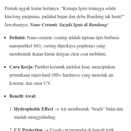
Pernah nggak kamu bertanya, “Kenapa Ignis tetangga selalu
kinclong paripurna, padahal hujan dan debu Bandung tak henti?”
Jawabannya:
Nano Ceramic Suzuki Ignis di Bandung
!
Definisi:
Nano ceramic coating adalah lapisan tipis berbasis
nanopartikel SiO₂ (sering diperkaya graphene) yang
membentuk ikatan kimia dengan clear coat mobilmu.
Cara Kerja:
Partikel keramik melekat kuat, menciptakan
permukaan super-hard (9H+ hardness) yang menolak air,
kotoran, dan sinar UV.
Benefit Awal:
Hydrophobic Effect
→ Air membentuk “beads” bulat dan
mudah menggelinding.
UV Protection
→ Cegah cat memudar di bawah terik