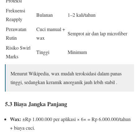
Proteksi
Frekuensi
Bulanan
1–2 kali/tahun
Reapply
Perawatan
Cuci manual +
Semprot air dan lap microfiber
Rutin
wax
Risiko Swirl
Tinggi
Minimum
Marks
Menurut Wikipedia, wax mudah teroksidasi dalam panas
tinggi, sedangkan keramik anorganik jauh lebih stabil .
5.3 Biaya Jangka Panjang
Wax:
±Rp 1.000.000 per aplikasi × 6× = Rp 6.000.000/tahun
+ biaya cuci.