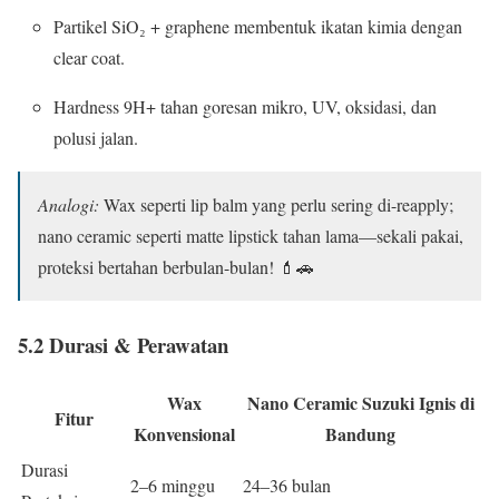
Partikel SiO₂ + graphene membentuk ikatan kimia dengan
clear coat.
Hardness 9H+ tahan goresan mikro, UV, oksidasi, dan
polusi jalan.
Analogi:
Wax seperti lip balm yang perlu sering di-reapply;
nano ceramic seperti matte lipstick tahan lama—sekali pakai,
proteksi bertahan berbulan-bulan! 💄🚗
5.2 Durasi & Perawatan
Wax
Nano Ceramic Suzuki Ignis di
Fitur
Konvensional
Bandung
Durasi
2–6 minggu
24–36 bulan