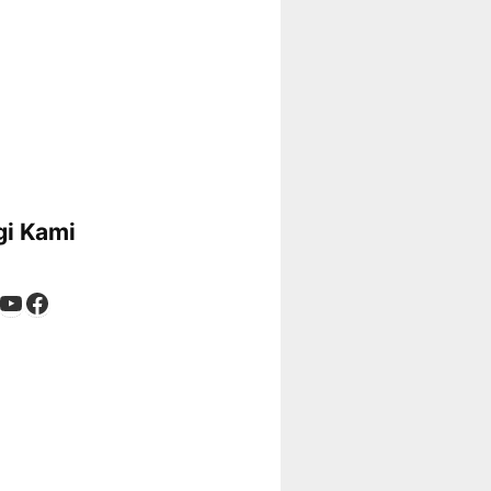
i Kami
App
tagram
kTok
YouTube
Facebook